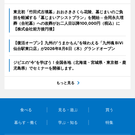
東北初「竹田式古墳墓」おおさきさくら花陵、墓じまいのご負
担を軽減する「墓じまいアシストプラン」を開始 ─ 合同永久埋
葬（合祀墓）への改葬がお二人目以降100,000円（税込）に
【株式会社前方後円墳】
【復活オープン】九州の”うまかもん”を味わえる「九州魂 BiVi
仙台駅東口店」が2026年8月6日（木）グランドオープン
ジビエの“今”を学ぼう！全国各地（北海道・宮城県・東京都・鹿
児島県）でセミナーを開催します。
もっと見る
食べる
見る・遊ぶ
買う
暮らす・働く
学ぶ・知る
特集