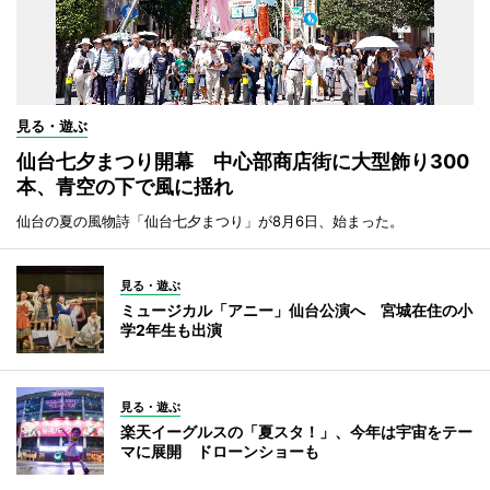
見る・遊ぶ
仙台七夕まつり開幕 中心部商店街に大型飾り300
本、青空の下で風に揺れ
仙台の夏の風物詩「仙台七夕まつり」が8月6日、始まった。
見る・遊ぶ
ミュージカル「アニー」仙台公演へ 宮城在住の小
学2年生も出演
見る・遊ぶ
楽天イーグルスの「夏スタ！」、今年は宇宙をテー
マに展開 ドローンショーも