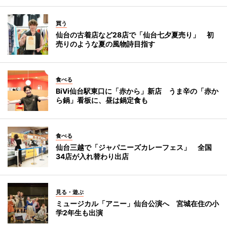
買う
仙台の古着店など28店で「仙台七夕夏売り」 初
売りのような夏の風物詩目指す
食べる
BiVi仙台駅東口に「赤から」新店 うま辛の「赤か
ら鍋」看板に、昼は鍋定食も
食べる
仙台三越で「ジャパニーズカレーフェス」 全国
34店が入れ替わり出店
見る・遊ぶ
ミュージカル「アニー」仙台公演へ 宮城在住の小
学2年生も出演