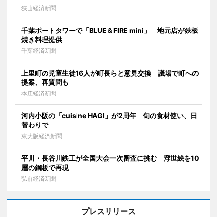
狭山経済新聞
千葉ポートタワーで「BLUE＆FIRE mini」 地元店が鉄板
焼き料理提供
千葉経済新聞
上里町の児童生徒16人が町長らと意見交換 議場で町への
提案、再質問も
本庄経済新聞
河内小阪の「cuisine HAGI」が2周年 旬の食材使い、日
替わりで
東大阪経済新聞
平川・長谷川鉄工が全国大会一次審査に挑む 浮世絵を10
層の鋼板で再現
弘前経済新聞
プレスリリース