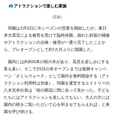
アトラクションで楽しむ家族
［広告］
同園は3月5日に今シーズンの営業を開始したが、東日
本大震災による被害を受けて臨時休園。崩れた斜面の補修
やアトラクションの点検・修理が一通り完了したことか
ら、プレオープンとして約1カ月ぶりに開園した。
園内には約800本の桜の木があり、花見を楽しみにする
客も多い。そこで25日の本オープンまでは復興キャンペ
ーン「さくらウォーク」として園内を無料開放する（アト
ラクション利用料は別途）。同園を運営するエイトリーの
八木充幸社長は「桜の開花に間に合って良かった。子ども
たちにはアトラクションを楽しんでもらい、大人の方には
園内の桜をご覧いただいて心を和ませてもらえれば」と来
園を呼び掛ける。