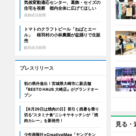
気候変動適応センター、葛飾・セイズの
住宅を視察 都内全体に広げてほしい
葛飾経済新聞
トマトのクラフトビール「ねばとエー
ル」 根羽村の小林農園が盆踊りで生販
売
飯田経済新聞
プレスリリース
初の県外進出！宮城県大崎市に新店舗
『BESTO HAUS 大崎店』がグランドオー
プン
【8月29日は焼肉の日】長引く残暑を乗り
切る“スタミナ食”ニシキヤキッチンが「焼
肉カレー」を新発売！
見る・
少年画報社×CreativeMap「ヤングキン