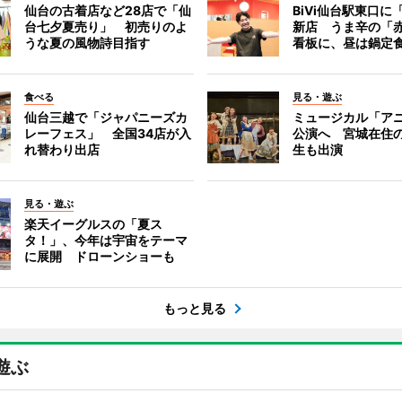
仙台の古着店など28店で「仙
BiVi仙台駅東口に
台七夕夏売り」 初売りのよ
新店 うま辛の「
うな夏の風物詩目指す
看板に、昼は鍋定
食べる
見る・遊ぶ
仙台三越で「ジャパニーズカ
ミュージカル「ア
レーフェス」 全国34店が入
公演へ 宮城在住
れ替わり出店
生も出演
見る・遊ぶ
楽天イーグルスの「夏ス
タ！」、今年は宇宙をテーマ
に展開 ドローンショーも
もっと見る
遊ぶ