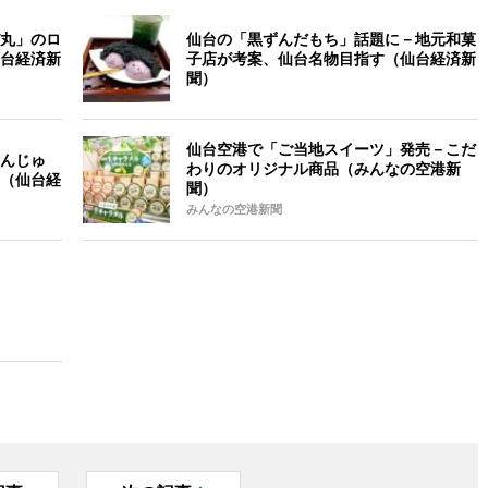
丸」のロ
仙台の「黒ずんだもち」話題に－地元和菓
台経済新
子店が考案、仙台名物目指す（仙台経済新
聞）
仙台空港で「ご当地スイーツ」発売－こだ
んじゅ
わりのオリジナル商品（みんなの空港新
（仙台経
聞）
みんなの空港新聞