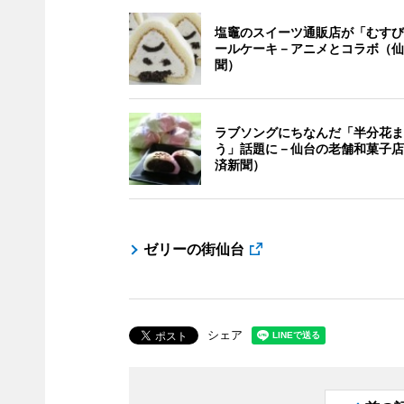
塩竈のスイーツ通販店が「むすび
ールケーキ－アニメとコラボ（仙
聞）
ラブソングにちなんだ「半分花ま
う」話題に－仙台の老舗和菓子店
済新聞）
ゼリーの街仙台
シェア