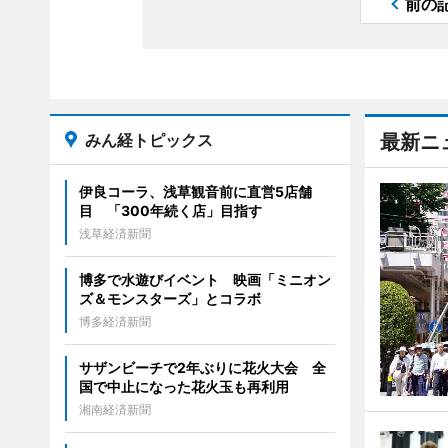
前の
みん経トピックス
最新ニ
伊良コーラ、浅草観音前に直営5店舗
目 「300年続く店」目指す
浅草経済新聞
博多で水遊びイベント 映画「ミニオン
ズ＆モンスターズ」とコラボ
博多経済新聞
サザンビーチで2年ぶりに花火大会 全
国で中止になった花火玉も再利用
湘南経済新聞