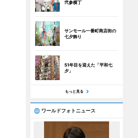
弐参横丁
サンモール一番町商店街の
七夕飾り
51年目を迎えた「平和七
夕」
もっと見る
ワールドフォトニュース