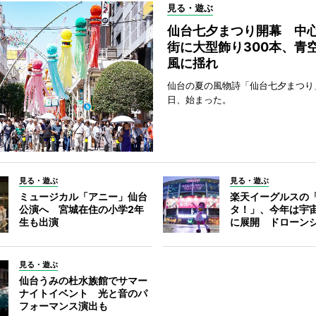
見る・遊ぶ
仙台七夕まつり開幕 中
街に大型飾り300本、青
風に揺れ
仙台の夏の風物詩「仙台七夕まつり
日、始まった。
見る・遊ぶ
見る・遊ぶ
ミュージカル「アニー」仙台
楽天イーグルスの
公演へ 宮城在住の小学2年
タ！」、今年は宇
生も出演
に展開 ドローン
見る・遊ぶ
仙台うみの杜水族館でサマー
ナイトイベント 光と音のパ
フォーマンス演出も