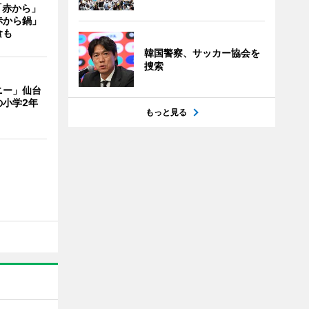
「赤から」
赤から鍋」
食も
韓国警察、サッカー協会を
捜索
ニー」仙台
の小学2年
もっと見る