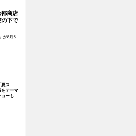
心部商店
空の下で
」が8月6
「夏ス
宙をテーマ
ショーも