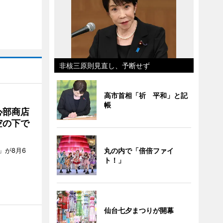
非核三原則見直し、予断せず
高市首相「祈 平和」と記
帳
心部商店
空の下で
」が8月6
丸の内で「倍倍ファイ
ト！」
仙台七夕まつりが開幕