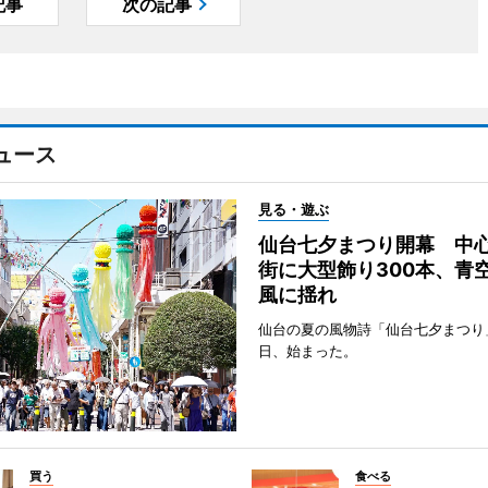
記事
次の記事
ュース
見る・遊ぶ
仙台七夕まつり開幕 中
街に大型飾り300本、青
風に揺れ
仙台の夏の風物詩「仙台七夕まつり
日、始まった。
買う
食べる