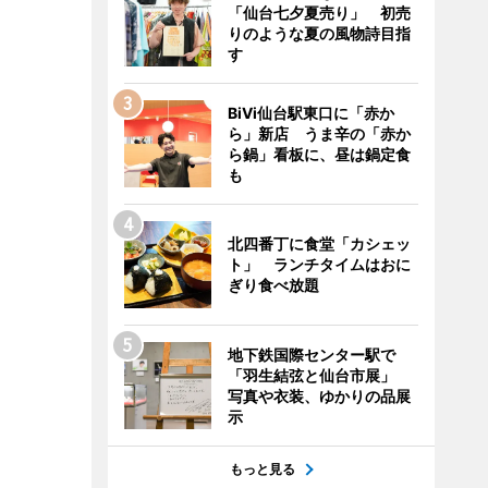
「仙台七夕夏売り」 初売
りのような夏の風物詩目指
す
BiVi仙台駅東口に「赤か
ら」新店 うま辛の「赤か
ら鍋」看板に、昼は鍋定食
も
北四番丁に食堂「カシェッ
ト」 ランチタイムはおに
ぎり食べ放題
地下鉄国際センター駅で
「羽生結弦と仙台市展」
写真や衣装、ゆかりの品展
示
もっと見る