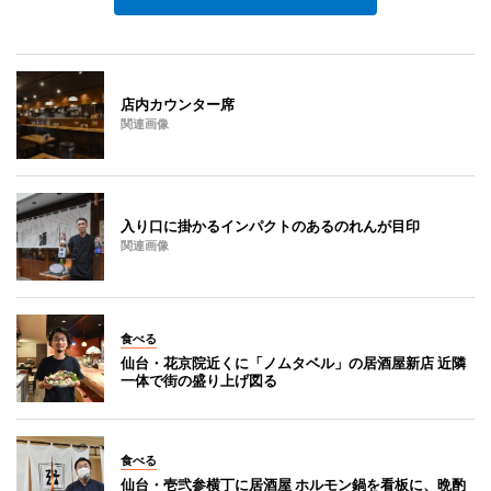
店内カウンター席
関連画像
入り口に掛かるインパクトのあるのれんが目印
関連画像
食べる
仙台・花京院近くに「ノムタベル」の居酒屋新店 近隣
一体で街の盛り上げ図る
食べる
仙台・壱弐参横丁に居酒屋 ホルモン鍋を看板に、晩酌