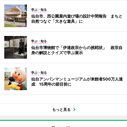
学ぶ・知る
仙台市、西公園屋内遊び場の設計中間報告 まちと
自然つなぐ「大きな遊具」に
学ぶ・知る
仙台市博物館で「伊達政宗からの挑戦状」 政宗自
身の解説とクイズで学ぶ展示
学ぶ・知る
仙台アンパンマンミュージアムが来館者500万人達
成 15周年の節目前に
もっと見る