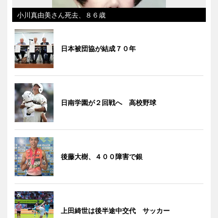
小川真由美さん死去、８６歳
日本被団協が結成７０年
日南学園が２回戦へ 高校野球
後藤大樹、４００障害で銀
上田綺世は後半途中交代 サッカー