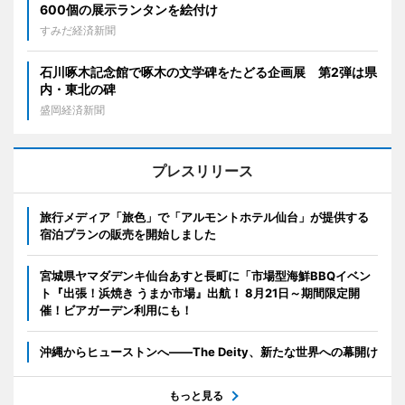
600個の展示ランタンを絵付け
すみだ経済新聞
石川啄木記念館で啄木の文学碑をたどる企画展 第2弾は県
内・東北の碑
盛岡経済新聞
プレスリリース
旅行メディア「旅色」で「アルモントホテル仙台」が提供する
宿泊プランの販売を開始しました
宮城県ヤマダデンキ仙台あすと長町に「市場型海鮮BBQイベン
ト『出張！浜焼き うまか市場』出航！ 8月21日～期間限定開
催！ビアガーデン利用にも！
沖縄からヒューストンへ――The Deity、新たな世界への幕開け
もっと見る