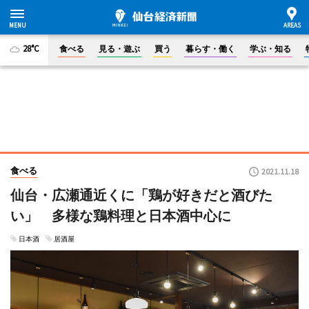
28°C
食べる
見る・遊ぶ
買う
暮らす・働く
学ぶ・知る
食べる
2021.11.18
仙台・広瀬通近くに「鶏が好きだと酒びた
い」 多様な鶏料理と日本酒中心に
日本酒
居酒屋