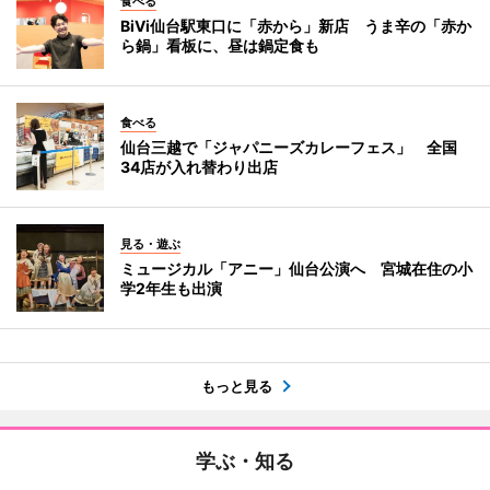
食べる
BiVi仙台駅東口に「赤から」新店 うま辛の「赤か
ら鍋」看板に、昼は鍋定食も
食べる
仙台三越で「ジャパニーズカレーフェス」 全国
34店が入れ替わり出店
見る・遊ぶ
ミュージカル「アニー」仙台公演へ 宮城在住の小
学2年生も出演
もっと見る
学ぶ・知る