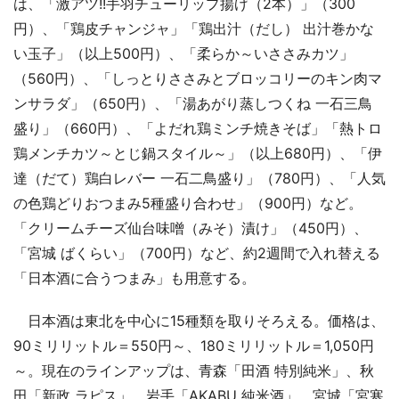
は、「激アツ!!手羽チューリップ揚げ（2本）」（300
円）、「鶏皮チャンジャ」「鶏出汁（だし） 出汁巻かな
い玉子」（以上500円）、「柔らか～いささみカツ」
（560円）、「しっとりささみとブロッコリーのキン肉マ
ンサラダ」（650円）、「湯あがり蒸しつくね 一石三鳥
盛り」（660円）、「よだれ鶏ミンチ焼きそば」「熱トロ
鶏メンチカツ～とじ鍋スタイル～」（以上680円）、「伊
達（だて）鶏白レバー 一石二鳥盛り」（780円）、「人気
の色鶏どりおつまみ5種盛り合わせ」（900円）など。
「クリームチーズ仙台味噌（みそ）漬け」（450円）、
「宮城 ばくらい」（700円）など、約2週間で入れ替える
「日本酒に合うつまみ」も用意する。
日本酒は東北を中心に15種類を取りそろえる。価格は、
90ミリリットル＝550円～、180ミリリットル＝1,050円
～。現在のラインアップは、青森「田酒 特別純米」、秋
田「新政 ラピス」、岩手「AKABU 純米酒」、宮城「宮寒