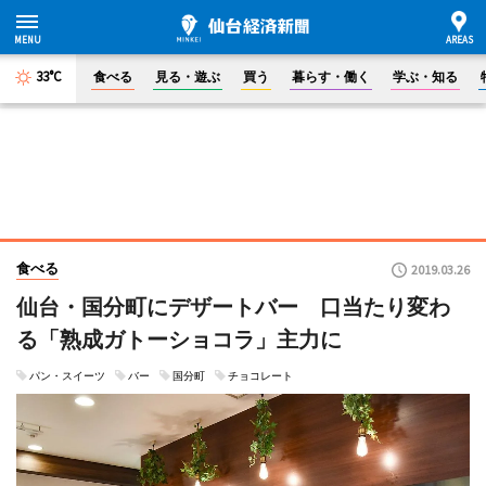
33°C
食べる
見る・遊ぶ
買う
暮らす・働く
学ぶ・知る
食べる
2019.03.26
仙台・国分町にデザートバー 口当たり変わ
る「熟成ガトーショコラ」主力に
パン・スイーツ
バー
国分町
チョコレート