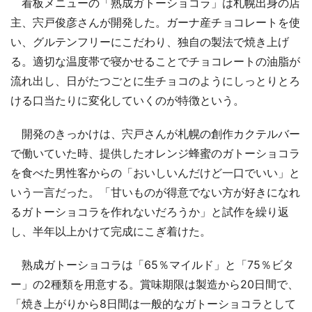
看板メニューの「熟成ガトーショコラ」は札幌出身の店
主、宍戸俊彦さんが開発した。ガーナ産チョコレートを使
い、グルテンフリーにこだわり、独自の製法で焼き上げ
る。適切な温度帯で寝かせることでチョコレートの油脂が
流れ出し、日がたつごとに生チョコのようにしっとりとろ
ける口当たりに変化していくのが特徴という。
開発のきっかけは、宍戸さんが札幌の創作カクテルバー
で働いていた時、提供したオレンジ蜂蜜のガトーショコラ
を食べた男性客からの「おいしいんだけど一口でいい」と
いう一言だった。「甘いものが得意でない方が好きになれ
るガトーショコラを作れないだろうか」と試作を繰り返
し、半年以上かけて完成にこぎ着けた。
熟成ガトーショコラは「65％マイルド」と「75％ビタ
ー」の2種類を用意する。賞味期限は製造から20日間で、
「焼き上がりから8日間は一般的なガトーショコラとして