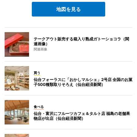
地図を見る
テークアウト販売する箱入り熟成ガトーショコラ（関
連画像）
関連画像
買う
仙台フォーラスに「おかしマルシェ」2号店 全国のお菓
子500種類取りそろえ（仙台経済新聞）
食べる
仙台・富沢にフルーツカフェ＆タルト店 福島の老舗果
物店が出店（仙台経済新聞）