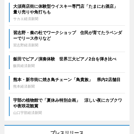
大須商店街に体験型ウイスキー専門店「たまにわ酒店」
量り売りや角打ちも
サカエ経済新聞
習志野・奏の杜でワークショップ 住民が育てたラベンダ
ーでリース作りなど
習志野経済新聞
飯田でピアノ演奏体験 世界三大ピアノ2台を弾き比べ
飯田経済新聞
熊本・新市街に焼き鳥チェーン「鳥貴族」 県内2店舗目
熊本経済新聞
宇部の植物館で「夏休み特別企画」 涼しい夜にカブクワ
や夜咲花観賞
山口宇部経済新聞
プレスリリース