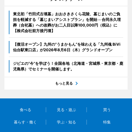
東北初「竹田式古墳墓」おおさきさくら花陵、墓じまいのご負
担を軽減する「墓じまいアシストプラン」を開始 ─ 合同永久埋
葬（合祀墓）への改葬がお二人目以降100,000円（税込）に
【株式会社前方後円墳】
【復活オープン】九州の”うまかもん”を味わえる「九州魂 BiVi
仙台駅東口店」が2026年8月6日（木）グランドオープン
ジビエの“今”を学ぼう！全国各地（北海道・宮城県・東京都・鹿
児島県）でセミナーを開催します。
もっと見る
食べる
見る・遊ぶ
買う
暮らす・働く
学ぶ・知る
特集