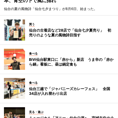
本、青空の下で風に揺れ
仙台の夏の風物詩「仙台七夕まつり」が8月6日、始まった。
買う
仙台の古着店など28店で「仙台七夕夏売り」 初
売りのような夏の風物詩目指す
食べる
BiVi仙台駅東口に「赤から」新店 うま辛の「赤か
ら鍋」看板に、昼は鍋定食も
食べる
仙台三越で「ジャパニーズカレーフェス」 全国
34店が入れ替わり出店
見る・遊ぶ
ミュージカル「アニー」仙台公演へ 宮城在住の小