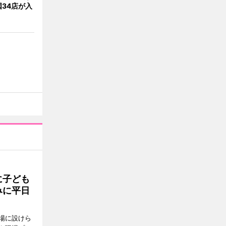
34店が入
に子ども
みに平日
場に設けら