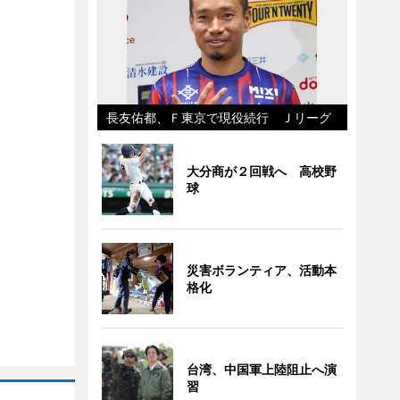
長友佑都、Ｆ東京で現役続行 Ｊリーグ
大分商が２回戦へ 高校野
球
災害ボランティア、活動本
格化
台湾、中国軍上陸阻止へ演
習