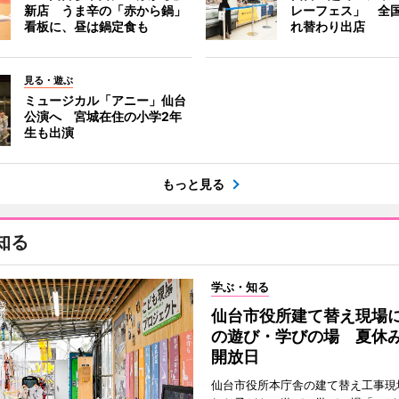
新店 うま辛の「赤から鍋」
レーフェス」 全国
看板に、昼は鍋定食も
れ替わり出店
見る・遊ぶ
ミュージカル「アニー」仙台
公演へ 宮城在住の小学2年
生も出演
もっと見る
知る
学ぶ・知る
仙台市役所建て替え現場
の遊び・学びの場 夏休
開放日
仙台市役所本庁舎の建て替え工事現