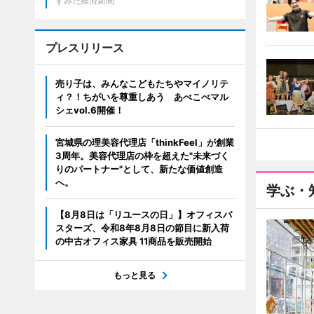
すみだ経済新聞
プレスリリース
売り子は、みんなこどもたちやマイノリテ
ィ？！ちがいを尊重しあう あべこべマル
シェvol.6開催！
宮城県の理美容代理店「thinkFeel」が創業
3周年。美容代理店の枠を超えた"未来づく
りのパートナー"として、新たな価値創造
へ。
学ぶ・
【8月8日は「リユースの日」】オフィスバ
スターズ、令和8年8月8日の節目に新入荷
の中古オフィス家具 11商品を販売開始
もっと見る