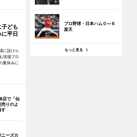
プロ野球・日本ハム０―６
に子ども
楽天
みに平日
もっと見る
場に設けら
も現場プロ
校の夏休みに
8店で「仙
初売りのよ
指す
パニーズカ