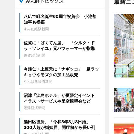
みん経トピックス
最新ニ
八広で町名誕生60周年祝賀会 小池都
知事も祝福
すみだ経済新聞
佐賀に「ばくてん屋」 「シルク・ド
ゥ・ソレイユ」元パフォーマーが指導
佐賀経済新聞
今帰仁・上運天に「ナギッコ」 島ラッ
キョウやモズクの加工品販売
やんばる経済新聞
沼津「淡島ホテル」が夏限定イベント
イラストサービスや星空観望会など
沼津経済新聞
墨田区役所、「令和8年8月8日婚」
300人超が婚姻届、開庁前から長い列