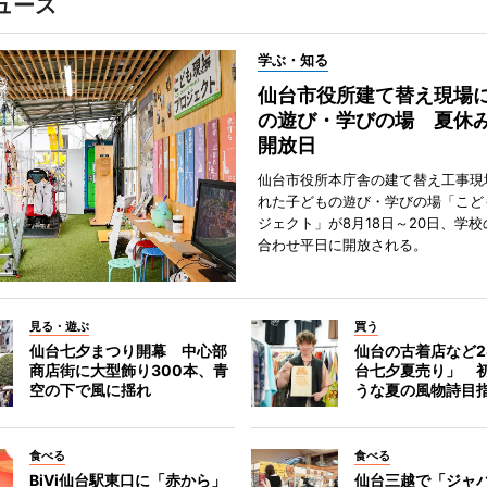
ュース
学ぶ・知る
仙台市役所建て替え現場
の遊び・学びの場 夏休
開放日
仙台市役所本庁舎の建て替え工事現
れた子どもの遊び・学びの場「こど
ジェクト」が8月18日～20日、学
合わせ平日に開放される。
見る・遊ぶ
買う
仙台七夕まつり開幕 中心部
仙台の古着店など2
商店街に大型飾り300本、青
台七夕夏売り」 
空の下で風に揺れ
うな夏の風物詩目
食べる
食べる
BiVi仙台駅東口に「赤から」
仙台三越で「ジャ