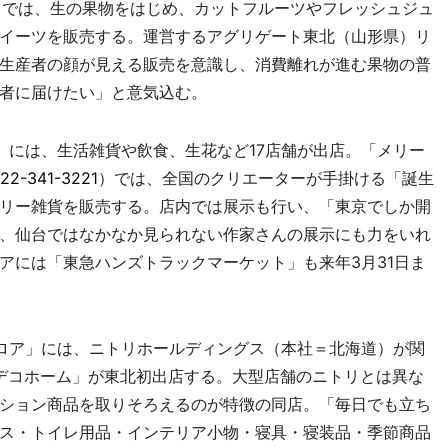
）では、生の果物をはじめ、カットフルーツやフレッシュジュ
イーツを販売する。運営するアグリゲート東北（山形県）リ
生産者の顔が見える販売を意識し、消費離れが進む果物の普
者に届けたい」と意気込む。
には、生活雑貨や飲食、生花など17店舗が出店。「メリー
22-341-3221
）では、全国のクリエーターが手掛ける「誕生
リー雑貨を販売する。店内では展示も行い、「東京でしか開
、仙台ではなかなか見られない作家さんの展示にも力をいれ
アには「東急ハンズトラックマーケット」も来年3月31日ま
ロア」には、ニトリホールディングス（本社＝北海道）が関
 デコホーム」が東北初出店する。大型店舗のニトリとは異な
ション商品を取りそろえるのが特徴の同店。「毎日でも立ち
ス・トイレ用品・インテリア小物・寝具・寝装品・季節商品