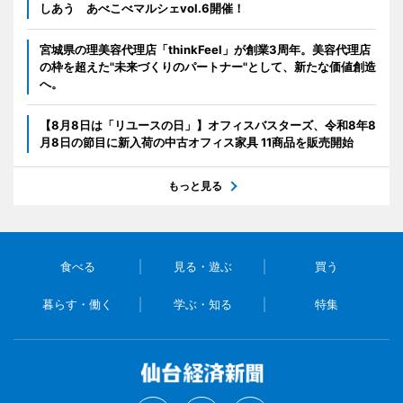
しあう あべこべマルシェvol.6開催！
宮城県の理美容代理店「thinkFeel」が創業3周年。美容代理店
の枠を超えた"未来づくりのパートナー"として、新たな価値創造
へ。
【8月8日は「リユースの日」】オフィスバスターズ、令和8年8
月8日の節目に新入荷の中古オフィス家具 11商品を販売開始
もっと見る
食べる
見る・遊ぶ
買う
暮らす・働く
学ぶ・知る
特集