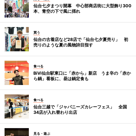
仙台七夕まつり開幕 中心部商店街に大型飾り300
本、青空の下で風に揺れ
買う
仙台の古着店など28店で「仙台七夕夏売り」 初
売りのような夏の風物詩目指す
食べる
BiVi仙台駅東口に「赤から」新店 うま辛の「赤か
ら鍋」看板に、昼は鍋定食も
食べる
仙台三越で「ジャパニーズカレーフェス」 全国
34店が入れ替わり出店
見る・遊ぶ