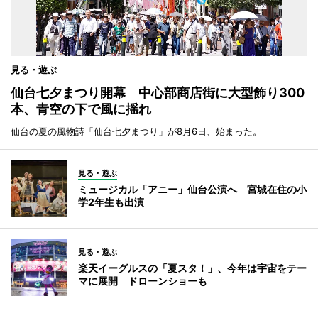
見る・遊ぶ
仙台七夕まつり開幕 中心部商店街に大型飾り300
本、青空の下で風に揺れ
仙台の夏の風物詩「仙台七夕まつり」が8月6日、始まった。
見る・遊ぶ
ミュージカル「アニー」仙台公演へ 宮城在住の小
学2年生も出演
見る・遊ぶ
楽天イーグルスの「夏スタ！」、今年は宇宙をテー
マに展開 ドローンショーも