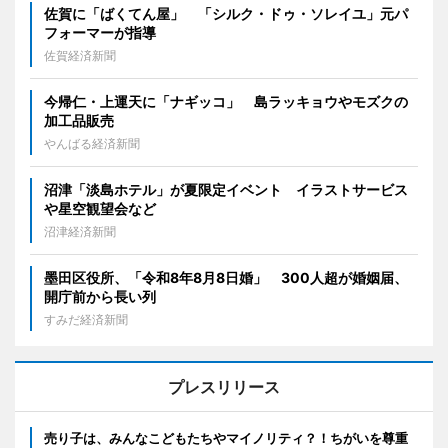
佐賀に「ばくてん屋」 「シルク・ドゥ・ソレイユ」元パ
フォーマーが指導
佐賀経済新聞
今帰仁・上運天に「ナギッコ」 島ラッキョウやモズクの
加工品販売
やんばる経済新聞
沼津「淡島ホテル」が夏限定イベント イラストサービス
や星空観望会など
沼津経済新聞
墨田区役所、「令和8年8月8日婚」 300人超が婚姻届、
開庁前から長い列
すみだ経済新聞
プレスリリース
売り子は、みんなこどもたちやマイノリティ？！ちがいを尊重