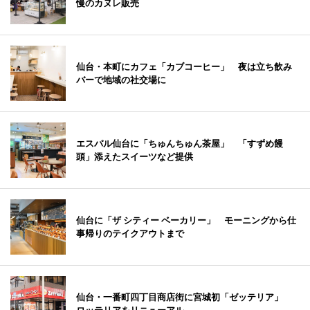
慢のカヌレ販売
仙台・本町にカフェ「カブコーヒー」 夜は立ち飲み
バーで地域の社交場に
エスパル仙台に「ちゅんちゅん茶屋」 「すずめ饅
頭」添えたスイーツなど提供
仙台に「ザ シティー ベーカリー」 モーニングから仕
事帰りのテイクアウトまで
仙台・一番町四丁目商店街に宮城初「ゼッテリア」