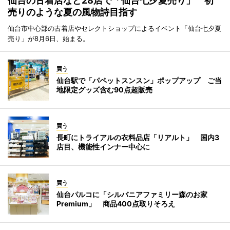
仙台の古着店など28店で「仙台七夕夏売り」 初
売りのような夏の風物詩目指す
仙台市中心部の古着店やセレクトショップによるイベント「仙台七夕夏
売り」が8月6日、始まる。
買う
仙台駅で「パペットスンスン」ポップアップ ご当
地限定グッズ含む90点超販売
買う
長町にトライアルの衣料品店「リアルト」 国内3
店目、機能性インナー中心に
買う
仙台パルコに「シルバニアファミリー森のお家
Premium」 商品400点取りそろえ