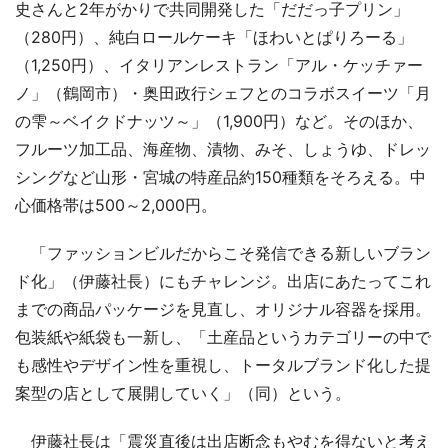
史さんと2年がかりで共同開発した「だだっ子プリン」
（280円）、純白ロールケーキ「ほわいとぱりろーる」
（1,250円）、イタリアンレストラン「アル・ケッチァー
ノ」（鶴岡市）・奥田政行シェフとのコラボスイーツ「月
の雫～ベイクドナッツ～」（1,900円）など。そのほか、
フルーツ加工品、海産物、漬物、みそ、しょうゆ、ドレッ
シングなど山形・宮城の特産品約150種類をそろえる。中
心価格帯は500～2,000円。
「ファッションビルだからこそ発信できる新しいブラン
ド化」（伊藤社長）にもチャレンジ。出店にあたってこれ
までの商品パッケージを見直し、オリジナル容器を採用。
包装紙や紙袋も一新し、「土産品というカテゴリーの中で
も感性やデザイン性を重視し、トータルブランド化した提
案型の店として展開していく」（同）という。
伊藤社長は「震災直後は出店断念もやむを得ないと考え