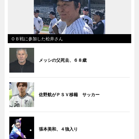
ＯＢ戦に参加した松井さん
メッシの父死去、６８歳
佐野航がＰＳＶ移籍 サッカー
張本美和、４強入り