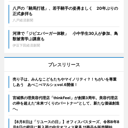
八戸の「騎馬打毬」、若手騎手の姿勇ましく 20年ぶりの
正式参拝も
八戸経済新聞
河津で「ジビエバーガー体験」 小中学生30人が参加、鳥
獣被害学ぶ講座も
伊豆下田経済新聞
プレスリリース
売り子は、みんなこどもたちやマイノリティ？！ちがいを尊重
しあう あべこべマルシェvol.6開催！
宮城県の理美容代理店「thinkFeel」が創業3周年。美容代理店
の枠を超えた"未来づくりのパートナー"として、新たな価値創造
へ。
【8月8日は「リユースの日」】オフィスバスターズ、令和8年8
月8日の節目に新入荷の中古オフィス家具 11商品を販売開始