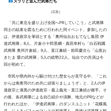
ズラリと並んだ武将たち
［広告］
「共に東北を盛り上げ全国へPRしていこう」と武将隊
同士の結束を図るために行われた同イベント。参加したの
は、伊達政宗を筆頭とする「奧州仙台おもてなし集団 伊
達武将隊」8人、片倉小十郎景綱・真田幸村ら「白石戦國
武将隊 奥州片倉組」9人、直江兼続・前田慶次ら「山形お
きたま 愛の武将隊」5人の総勢22人。仙台での共演は今
回が初めて。
市民や県内外から駆け付けた歴女らが見守る中、「これ
からは南奥羽のため共に頑張りましょうぞ」と、2人の伊
達政宗と漆黒の伊達政宗・最上義光・直江兼続が握手。そ
の後、各武将隊による自己紹介や演舞、地元のPRなどが
行われたほか、「伊達武将隊」のダンスユニット「花蝶風
月」によるパフォーマンスの初披露も。最後は武将隊と観