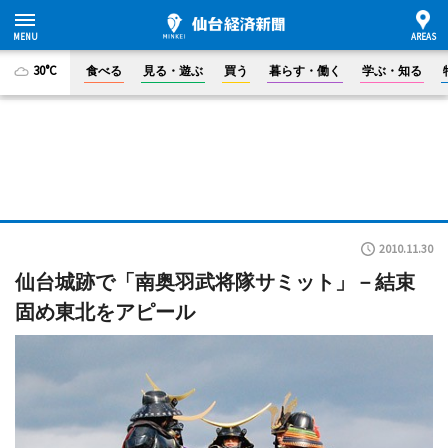
30°C
食べる
見る・遊ぶ
買う
暮らす・働く
学ぶ・知る
2010.11.30
仙台城跡で「南奥羽武将隊サミット」－結束
固め東北をアピール