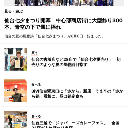
見る・遊ぶ
仙台七夕まつり開幕 中心部商店街に大型飾り300
本、青空の下で風に揺れ
仙台の夏の風物詩「仙台七夕まつり」が8月6日、始まった。
買う
仙台の古着店など28店で「仙台七夕夏売り」 初
売りのような夏の風物詩目指す
食べる
BiVi仙台駅東口に「赤から」新店 うま辛の「赤か
ら鍋」看板に、昼は鍋定食も
食べる
仙台三越で「ジャパニーズカレーフェス」 全国
34店が入れ替わり出店