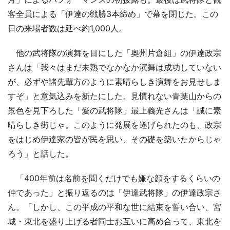
客全員による「伊達の戦勝3本締め」で幕を閉じた。この
日の来場者数は延べ約1,000人。
他の武将隊の演舞を目にした「奥州片倉組」の伊達政宗
さんは「我々はまだ未熟でなかなか演舞は成功していない
が、必ずや諸先輩方のように素晴らしき演舞をお見せしま
すぞ」と意気込みを新たにした。見慣れない青葉山からの
景色を見下ろした「愛の武将隊」最上義光さんは「誠に素
晴らしき街じゃ。このように発展を遂げられたのも、政宗
をはじめ伊達家の皆が民を思い、その礎を築いたからじゃ
ろう」と話した。
「400年前は名前を聞くだけでも嫌な顔をするくらいの
仲であった」と振り返るのは「伊達武将隊」の伊達政宗さ
ん。「しかし、この平成の平和な世に結束を誓い合い、宮
城・東北を盛り上げる者同士お互いに高め合って、東北を