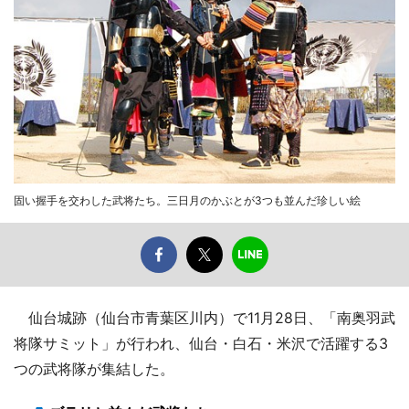
固い握手を交わした武将たち。三日月のかぶとが3つも並んだ珍しい絵
仙台城跡（仙台市青葉区川内）で11月28日、「南奥羽武
将隊サミット」が行われ、仙台・白石・米沢で活躍する3
つの武将隊が集結した。