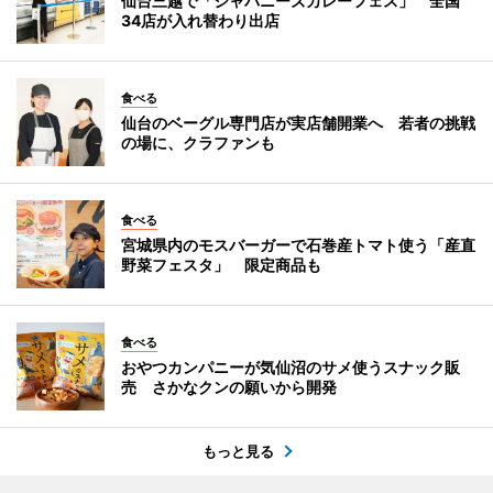
仙台三越で「ジャパニーズカレーフェス」 全国
34店が入れ替わり出店
食べる
仙台のベーグル専門店が実店舗開業へ 若者の挑戦
の場に、クラファンも
食べる
宮城県内のモスバーガーで石巻産トマト使う「産直
野菜フェスタ」 限定商品も
食べる
おやつカンパニーが気仙沼のサメ使うスナック販
売 さかなクンの願いから開発
もっと見る