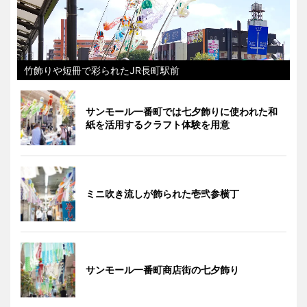
竹飾りや短冊で彩られたJR長町駅前
サンモール一番町では七夕飾りに使われた和
紙を活用するクラフト体験を用意
ミニ吹き流しが飾られた壱弐参横丁
サンモール一番町商店街の七夕飾り