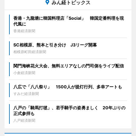
みん経トピックス
香港・九龍塘に韓国料理店「Social」 韓国定番料理を現
代風に
香港経済新聞
SC相模原、熊本と引き分け J3リーグ開幕
相模原町田経済新聞
関門海峡花火大会、無料エリアなしの門司側をライブ配信
小倉経済新聞
八広で「八八祭り」 1500人が提灯行列、多幸アートも
すみだ経済新聞
八戸の「騎馬打毬」、若手騎手の姿勇ましく 20年ぶりの
正式参拝も
八戸経済新聞