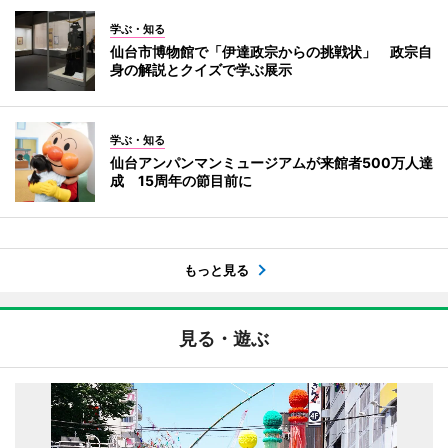
学ぶ・知る
仙台市博物館で「伊達政宗からの挑戦状」 政宗自
身の解説とクイズで学ぶ展示
学ぶ・知る
仙台アンパンマンミュージアムが来館者500万人達
成 15周年の節目前に
もっと見る
見る・遊ぶ