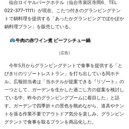
仙台ロイヤルパークホテル（仙台市泉区寺岡6、TEL
022-377-1111
）が現在、こたつ付きのグランピングテン
トで鍋料理を提供する「あったかグランピングでぽかぽか
鍋料理プラン」を販売している。
牛肉の赤ワイン煮 ビーフシチュー鍋
［広告］
今年5月からグランピングテントで食事を提供する「と
びきりのリゾートレストラン」を打ち出している同ホテ
ル。広報担当者は「当ホテルが提案できる『リゾート』の
一つとして、ガーデンを生かした過ごし方の提案を検討し
ている中、昨今のグランピングブームに着目した」と話
す。ガーデンで四季折々の景色を眺めながら、道具やテン
トを張る作業不要でアウトドア気分を楽しみ、グランピン
グテントで食事を取るプランを商品化した。