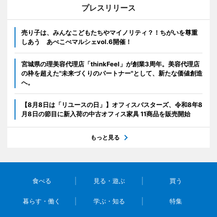
プレスリリース
売り子は、みんなこどもたちやマイノリティ？！ちがいを尊重
しあう あべこべマルシェvol.6開催！
宮城県の理美容代理店「thinkFeel」が創業3周年。美容代理店
の枠を超えた"未来づくりのパートナー"として、新たな価値創造
へ。
【8月8日は「リユースの日」】オフィスバスターズ、令和8年8
月8日の節目に新入荷の中古オフィス家具 11商品を販売開始
もっと見る
食べる
見る・遊ぶ
買う
暮らす・働く
学ぶ・知る
特集