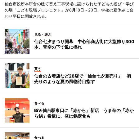
仙台市役所本庁舎の建て替え工事現場に設けられた子どもの遊び・学び
の場「こども現場プロジェクト」が8月18日～20日、学校の夏休みに合
わせ平日に開放される。
見る・遊ぶ
仙台七夕まつり開幕 中心部商店街に大型飾り300
本、青空の下で風に揺れ
買う
仙台の古着店など28店で「仙台七夕夏売り」 初
売りのような夏の風物詩目指す
食べる
BiVi仙台駅東口に「赤から」新店 うま辛の「赤か
ら鍋」看板に、昼は鍋定食も
食べる