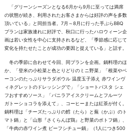
「グリーンシーズンとなる6月から9月に至っては満席
の状態が続き、利用されたお客さまからは好評の声を多数
頂いている」と同担当者。7月～8月に行った手ぶらBBQ
プランは家族連れに好評で、秋口に行ったハロウィーン企
画は若い女性を中心に支持されるなど、「季節感に応じて
変化を持たせたことが成功の要因と捉えている」と話す。
冬の季節に合わせて今回、同プランを企画。鍋料理のほ
か、「登米の小松菜と色とりどりのミニ野菜」「根菜やベ
ーコンのたっぷりサラダボウル 温度玉子添え 赤ワインヴ
ィネグレットのドレッシングで」「ショートパスタ シェ
フおすすめソース」「バニラアイスクリームとフルーツ
ガトーショコラを添えて」、コーヒーまたは紅茶が付く。
鍋料理は「チーズたっぷりの鱈（たら）と蕪（かぶ）のト
マト鍋」と「山形『さくらんぼ鶏』と野菜のポトフ鍋」、
「牛肉の赤ワイン煮 ビーフシチュー鍋」（1人につき500