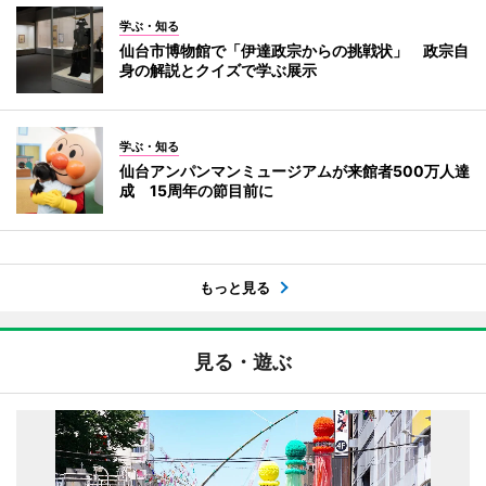
学ぶ・知る
仙台市博物館で「伊達政宗からの挑戦状」 政宗自
身の解説とクイズで学ぶ展示
学ぶ・知る
仙台アンパンマンミュージアムが来館者500万人達
成 15周年の節目前に
もっと見る
見る・遊ぶ