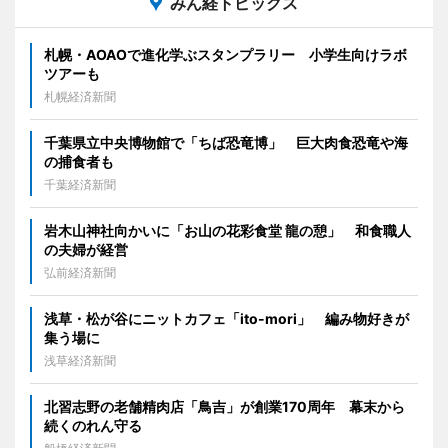
みん経トピックス
札幌・AOAOで進化学ぶスタンプラリー 小学生向けラボ
ツアーも
札幌経済新聞
千葉県立中央博物館で「ちば恐竜博」 巨大肉食恐竜や海
の捕食者も
千葉経済新聞
岩木山神社向かいに「お山の花彩食堂 龍の憩」 和食職人
の夫婦が経営
弘前経済新聞
浅草・松が谷にニットカフェ「ito-mori」 編み物好きが
集う場に
浅草経済新聞
北習志野の老舗精肉店「鳥吉」が創業170周年 幕末から
続くのれん守る