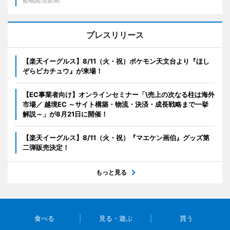
船橋経済新聞
プレスリリース
【楽天イーグルス】8/11（火・祝）ポケモン天文台より『ほし
ぞらピカチュウ』が来場！
【EC事業者向け】オンラインセミナー「\売上の次なる柱は海外
市場／ 越境EC ～サイト構築・物流・決済・成長戦略まで一挙
解説～」が8月21日に開催！
【楽天イーグルス】8/11（火・祝）『マエケン画伯』グッズ第
二弾販売決定！
もっと見る
食べる
見る・遊ぶ
買う