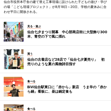
仙台市役所本庁舎の建て替え工事現場に設けられた子どもの遊び・学び
の場「こども現場プロジェクト」が8月18日～20日、学校の夏休みに合
わせ平日に開放される。
見る・遊ぶ
仙台七夕まつり開幕 中心部商店街に大型飾り300
本、青空の下で風に揺れ
買う
仙台の古着店など28店で「仙台七夕夏売り」 初
売りのような夏の風物詩目指す
食べる
BiVi仙台駅東口に「赤から」新店 うま辛の「赤か
ら鍋」看板に、昼は鍋定食も
食べる