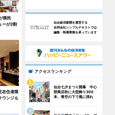
が県民
仙台経済新聞を運営する
ューが2割
合同会社シンプルテキストでは
編集・執筆業務を承っています
アクセスランキング
仙台七夕まつり開幕 中心
北在住者限
部商店街に大型飾り300
本、青空の下で風に揺れ
ラウンジも