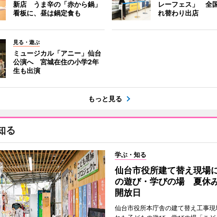
新店 うま辛の「赤から鍋」
レーフェス」 全国
看板に、昼は鍋定食も
れ替わり出店
見る・遊ぶ
ミュージカル「アニー」仙台
公演へ 宮城在住の小学2年
生も出演
もっと見る
知る
学ぶ・知る
仙台市役所建て替え現場
の遊び・学びの場 夏休
開放日
仙台市役所本庁舎の建て替え工事現