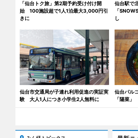
「仙台トク旅」第2期予約受け付け開
仙台駅で
始 100施設超で1人1泊最大3,000円引
「SNOW
きに
し
仙台市交通局が子連れ利用促進の実証実
仙台パル
験 大人1人につき小学生2人無料に
「陽菜」