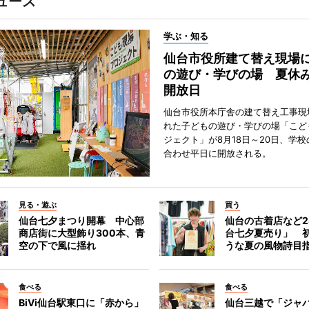
ュース
学ぶ・知る
仙台市役所建て替え現場
の遊び・学びの場 夏休
開放日
仙台市役所本庁舎の建て替え工事現
れた子どもの遊び・学びの場「こど
ジェクト」が8月18日～20日、学
合わせ平日に開放される。
見る・遊ぶ
買う
仙台七夕まつり開幕 中心部
仙台の古着店など2
商店街に大型飾り300本、青
台七夕夏売り」 
空の下で風に揺れ
うな夏の風物詩目
食べる
食べる
BiVi仙台駅東口に「赤から」
仙台三越で「ジャ