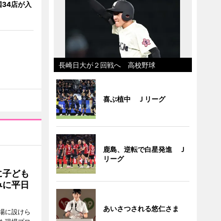
34店が入
長崎日大が２回戦へ 高校野球
喜ぶ植中 Ｊリーグ
鹿島、逆転で白星発進 Ｊ
リーグ
に子ども
みに平日
あいさつされる悠仁さま
場に設けら