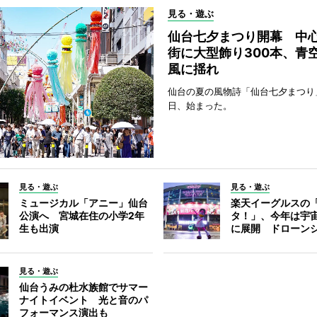
見る・遊ぶ
仙台七夕まつり開幕 中
街に大型飾り300本、青
風に揺れ
仙台の夏の風物詩「仙台七夕まつり
日、始まった。
見る・遊ぶ
見る・遊ぶ
ミュージカル「アニー」仙台
楽天イーグルスの
公演へ 宮城在住の小学2年
タ！」、今年は宇
生も出演
に展開 ドローン
見る・遊ぶ
仙台うみの杜水族館でサマー
ナイトイベント 光と音のパ
フォーマンス演出も