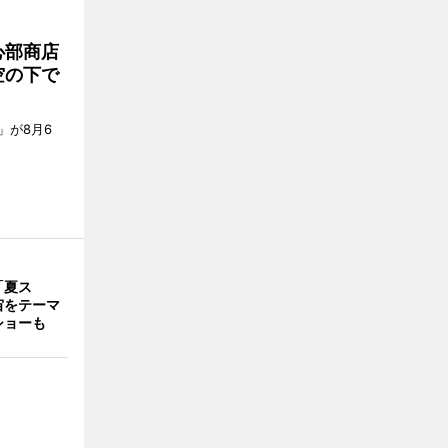
心部商店
空の下で
」が8月6
「夏ス
宙をテーマ
ショーも