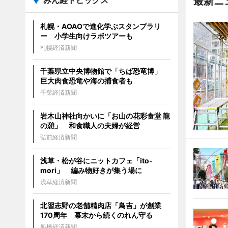
みん経トピックス
最新ニ
札幌・AOAOで進化学ぶスタンプラリ
ー 小学生向けラボツアーも
札幌経済新聞
千葉県立中央博物館で「ちば恐竜博」
巨大肉食恐竜や海の捕食者も
千葉経済新聞
岩木山神社向かいに「お山の花彩食堂 龍
の憩」 和食職人の夫婦が経営
弘前経済新聞
浅草・松が谷にニットカフェ「ito-
mori」 編み物好きが集う場に
浅草経済新聞
北習志野の老舗精肉店「鳥吉」が創業
170周年 幕末から続くのれん守る
船橋経済新聞