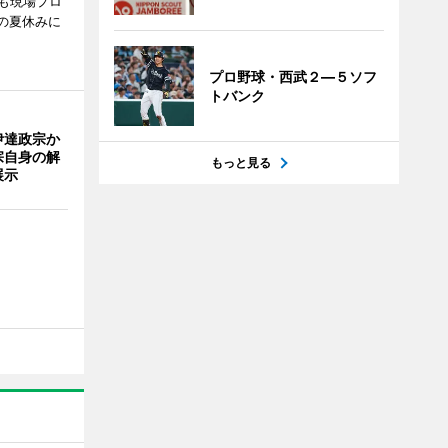
も現場プロ
校の夏休みに
プロ野球・西武２―５ソフ
トバンク
伊達政宗か
宗自身の解
もっと見る
展示