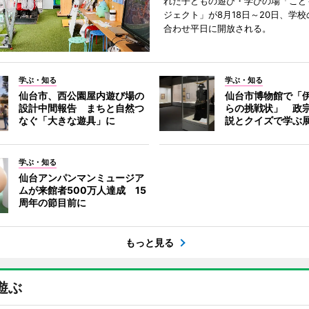
れた子どもの遊び・学びの場「こど
ジェクト」が8月18日～20日、学
合わせ平日に開放される。
学ぶ・知る
学ぶ・知る
仙台市、西公園屋内遊び場の
仙台市博物館で「
設計中間報告 まちと自然つ
らの挑戦状」 政
なぐ「大きな遊具」に
説とクイズで学ぶ
学ぶ・知る
仙台アンパンマンミュージア
ムが来館者500万人達成 15
周年の節目前に
もっと見る
遊ぶ