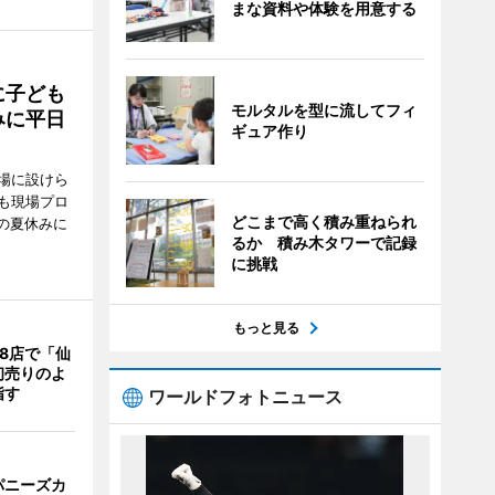
まな資料や体験を用意する
に子ども
モルタルを型に流してフィ
みに平日
ギュア作り
場に設けら
も現場プロ
どこまで高く積み重ねられ
校の夏休みに
るか 積み木タワーで記録
に挑戦
もっと見る
8店で「仙
初売りのよ
指す
ワールドフォトニュース
パニーズカ