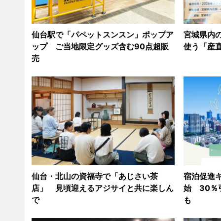
仙台駅で「パペットスンスン」ポップア
宮城県内
ップ ご当地限定グッズ含む90点超販
使う「産
売
仙台・北山の資福寺で「あじさい茶
宿泊促進
店」 見頃迎えるアジサイと共に楽しん
始 30
で
も