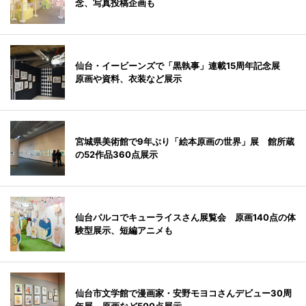
念、写真投稿企画も
仙台・イービーンズで「黒執事」連載15周年記念展
原画や資料、衣装など展示
宮城県美術館で9年ぶり「絵本原画の世界」展 館所蔵
の52作品360点展示
仙台パルコでキューライスさん展覧会 原画140点の体
験型展示、短編アニメも
仙台市文学館で漫画家・安野モヨコさんデビュー30周