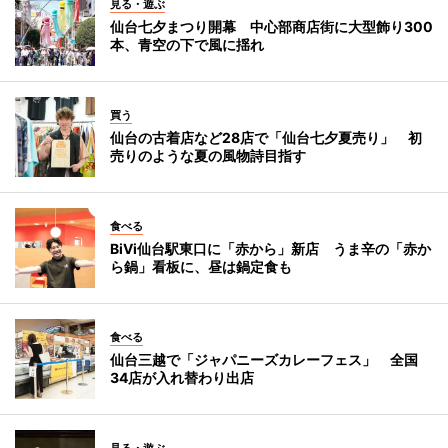
見る・遊ぶ
仙台七夕まつり開幕 中心部商店街に大型飾り300
本、青空の下で風に揺れ
買う
仙台の古着店など28店で「仙台七夕夏売り」 初
売りのような夏の風物詩目指す
食べる
BiVi仙台駅東口に「赤から」新店 うま辛の「赤か
ら鍋」看板に、昼は鍋定食も
食べる
仙台三越で「ジャパニーズカレーフェス」 全国
34店が入れ替わり出店