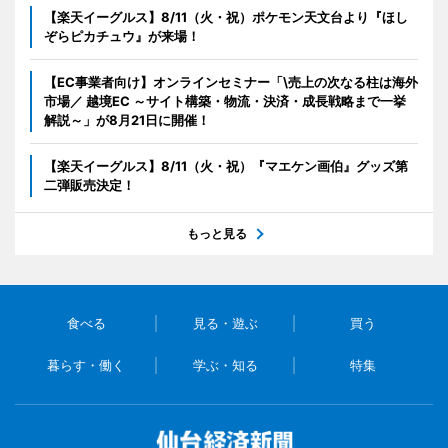
【楽天イーグルス】8/11（火・祝）ポケモン天文台より『ほし
ぞらピカチュウ』が来場！
【EC事業者向け】オンラインセミナー「\売上の次なる柱は海外
市場／ 越境EC ～サイト構築・物流・決済・成長戦略まで一挙
解説～」が8月21日に開催！
【楽天イーグルス】8/11（火・祝）『マエケン画伯』グッズ第
二弾販売決定！
もっと見る
食べる
見る・遊ぶ
買う
暮らす・働く
学ぶ・知る
特集