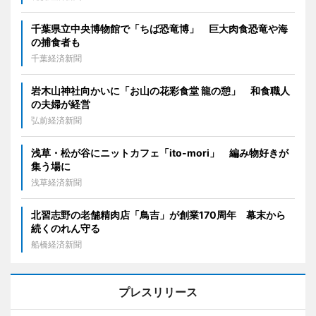
千葉県立中央博物館で「ちば恐竜博」 巨大肉食恐竜や海
の捕食者も
千葉経済新聞
岩木山神社向かいに「お山の花彩食堂 龍の憩」 和食職人
の夫婦が経営
弘前経済新聞
浅草・松が谷にニットカフェ「ito-mori」 編み物好きが
集う場に
浅草経済新聞
北習志野の老舗精肉店「鳥吉」が創業170周年 幕末から
続くのれん守る
船橋経済新聞
プレスリリース