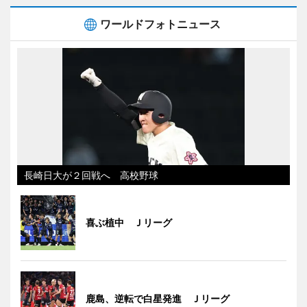
ワールドフォトニュース
長崎日大が２回戦へ 高校野球
喜ぶ植中 Ｊリーグ
鹿島、逆転で白星発進 Ｊリーグ