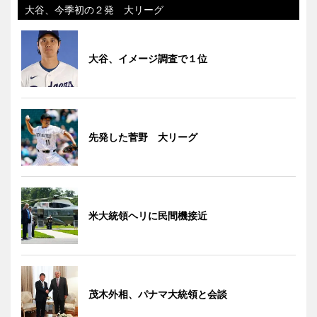
大谷、今季初の２発 大リーグ
大谷、イメージ調査で１位
先発した菅野 大リーグ
米大統領ヘリに民間機接近
茂木外相、パナマ大統領と会談