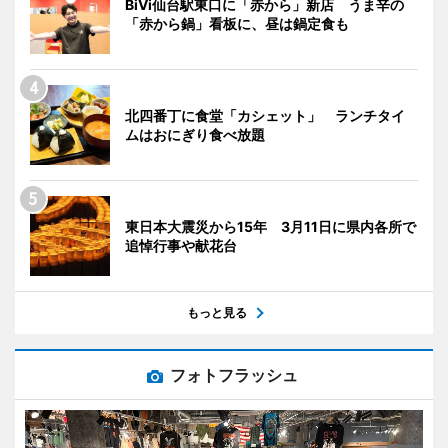
BiVi仙台駅東口に「赤から」新店 うま辛の
「赤から鍋」看板に、昼は鍋定食も
北四番丁に食堂「カシェット」 ランチタイ
ムはおにぎり食べ放題
東日本大震災から15年 3月11日に県内各所で
追悼行事や献花台
もっと見る
フォトフラッシュ