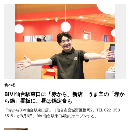
食べる
BiVi仙台駅東口に「赤から」新店 うま辛の「赤か
ら鍋」看板に、昼は鍋定食も
「赤からBiVi仙台駅東口店」（仙台市宮城野区榴岡2、TEL 022-353-
5515）が8月6日、BiVi仙台駅東口4階にオープンする。