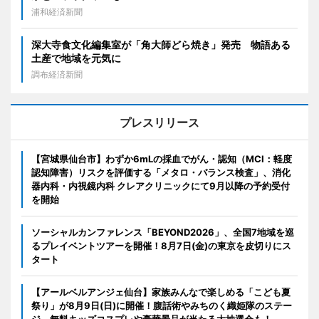
浦和経済新聞
深大寺食文化編集室が「角大師どら焼き」発売 物語ある
土産で地域を元気に
調布経済新聞
プレスリリース
【宮城県仙台市】わずか6mLの採血でがん・認知（MCI：軽度
認知障害）リスクを評価する「メタロ・バランス検査」、消化
器内科・内視鏡内科 クレアクリニックにて9月以降の予約受付
を開始
ソーシャルカンファレンス「BEYOND2026」、全国7地域を巡
るプレイベントツアーを開催！8月7日(金)の東京を皮切りにス
タート
【アールベルアンジェ仙台】家族みんなで楽しめる「こども夏
祭り」が8月9日(日)に開催！腹話術やみちのく織姫隊のステー