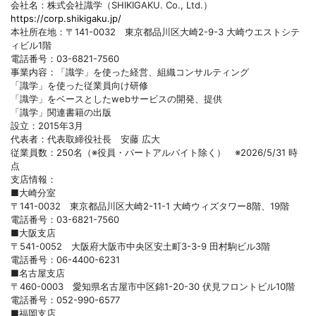
会社名：株式会社識学（SHIKIGAKU. Co., Ltd.）
https://corp.shikigaku.jp/
本社所在地：〒141-0032 東京都品川区大崎2-9-3 大崎ウエストシテ
ィビル1階
電話番号：03-6821-7560
事業内容：「識学」を使った経営、組織コンサルティング
「識学」を使った従業員向け研修
「識学」をベースとしたwebサービスの開発、提供
「識学」関連書籍の出版
設立：2015年3月
代表者：代表取締役社長 安藤 広大
従業員数：250名（※役員・パートアルバイト除く） ※2026/5/31 時
点
支店情報：
■大崎分室
〒141-0032 東京都品川区大崎2-11-1 大崎ウィズタワー8階、19階
電話番号：03-6821-7560
■大阪支店
〒541-0052 大阪府大阪市中央区安土町3-3-9 田村駒ビル3階
電話番号：06-4400-6231
■名古屋支店
〒460-0003 愛知県名古屋市中区錦1-20-30 伏見フロントビル10階
電話番号：052-990-6577
■福岡支店