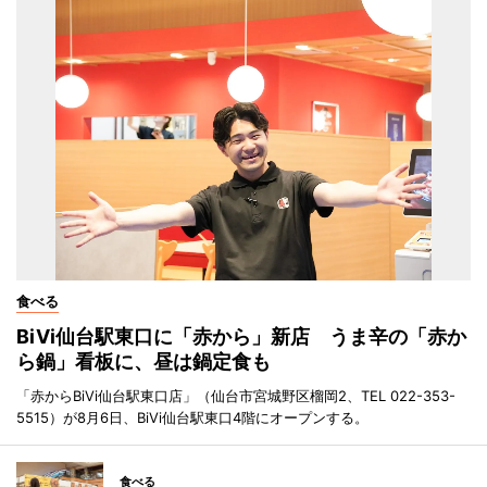
食べる
BiVi仙台駅東口に「赤から」新店 うま辛の「赤か
ら鍋」看板に、昼は鍋定食も
「赤からBiVi仙台駅東口店」（仙台市宮城野区榴岡2、TEL 022-353-
5515）が8月6日、BiVi仙台駅東口4階にオープンする。
食べる