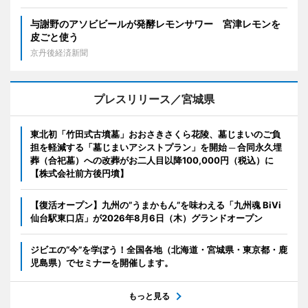
与謝野のアソビビールが発酵レモンサワー 宮津レモンを
皮ごと使う
京丹後経済新聞
プレスリリース／宮城県
東北初「竹田式古墳墓」おおさきさくら花陵、墓じまいのご負
担を軽減する「墓じまいアシストプラン」を開始 ─ 合同永久埋
葬（合祀墓）への改葬がお二人目以降100,000円（税込）に
【株式会社前方後円墳】
【復活オープン】九州の”うまかもん”を味わえる「九州魂 BiVi
仙台駅東口店」が2026年8月6日（木）グランドオープン
ジビエの“今”を学ぼう！全国各地（北海道・宮城県・東京都・鹿
児島県）でセミナーを開催します。
もっと見る