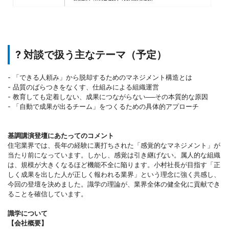
? 対談で扱う主なテーマ（予定）
- 「できる人頼み」から脱却するためのマネジメント構造とは
- 品質のばらつきをなくす、仕組みによる組織運営
- 教育しても定着しない、成果につながらない──その本質的な原因
- 「自動で成果が出るチーム」をつくるための具体的アプローチ
基調講演登壇にあたってのコメント
住宅業界では、長年の経験に裏打ちされた「感覚的なマネジメント」が
当たり前になっています。しかし、感覚は引き継げない。属人的な組織
は、規模が大きくなるほど機能不全に陥ります。小村社長が目指す「正
しく成果を出した人が正しく報われる業界」という理念に強く共感し、
今回の登壇を決めました。識学の理論が、業界全体の健全化に貢献でき
ることを確信しています。
識学について
【会社概要】