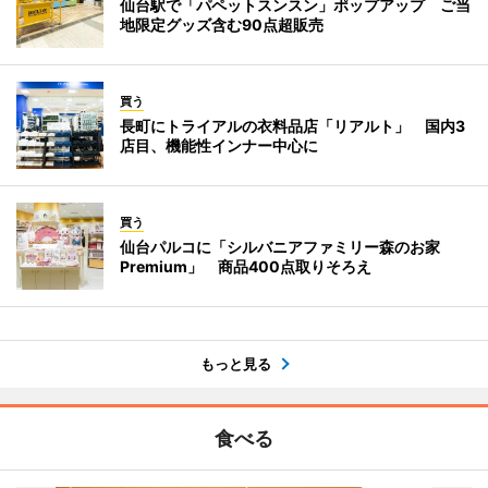
仙台駅で「パペットスンスン」ポップアップ ご当
地限定グッズ含む90点超販売
買う
長町にトライアルの衣料品店「リアルト」 国内3
店目、機能性インナー中心に
買う
仙台パルコに「シルバニアファミリー森のお家
Premium」 商品400点取りそろえ
もっと見る
食べる