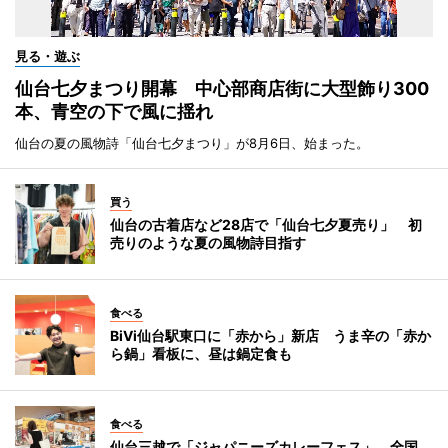
見る・遊ぶ
仙台七夕まつり開幕 中心部商店街に大型飾り300
本、青空の下で風に揺れ
仙台の夏の風物詩「仙台七夕まつり」が8月6日、始まった。
買う
仙台の古着店など28店で「仙台七夕夏売り」 初
売りのような夏の風物詩目指す
食べる
BiVi仙台駅東口に「赤から」新店 うま辛の「赤か
ら鍋」看板に、昼は鍋定食も
食べる
仙台三越で「ジャパニーズカレーフェス」 全国