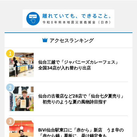
アクセスランキング
仙台三越で「ジャパニーズカレーフェス」
全国34店が入れ替わり出店
仙台の古着店など28店で「仙台七夕夏売り」
初売りのような夏の風物詩目指す
BiVi仙台駅東口に「赤から」新店 うま辛の
「赤から鍋」看板に、昼は鍋定食も