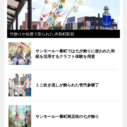
竹飾りや短冊で彩られたJR長町駅前
サンモール一番町では七夕飾りに使われた和
紙を活用するクラフト体験を用意
ミニ吹き流しが飾られた壱弐参横丁
サンモール一番町商店街の七夕飾り