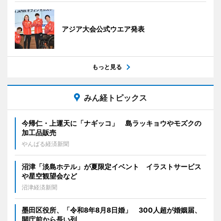
アジア大会公式ウエア発表
もっと見る
みん経トピックス
今帰仁・上運天に「ナギッコ」 島ラッキョウやモズクの
加工品販売
やんばる経済新聞
沼津「淡島ホテル」が夏限定イベント イラストサービス
や星空観望会など
沼津経済新聞
墨田区役所、「令和8年8月8日婚」 300人超が婚姻届、
開庁前から長い列