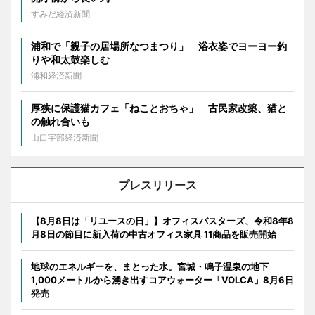
すみだ経済新聞
浦和で「親子の居場所なつまつり」 浴衣姿でヨーヨー釣
りや和太鼓楽しむ
浦和経済新聞
厚狭に保護猫カフェ「ねことおちゃ」 古民家改築、猫と
の触れ合いも
山口宇部経済新聞
プレスリリース
【8月8日は「リユースの日」】オフィスバスターズ、令和8年8
月8日の節目に新入荷の中古オフィス家具 11商品を販売開始
地球のエネルギーを、まとった水。宮城・鳴子温泉の地下
1,000メートルから湧き出すコアウォーター「VOLCA」8月6日
発売