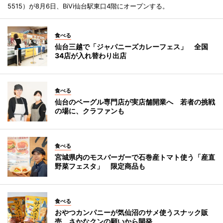
5515）が8月6日、BiVi仙台駅東口4階にオープンする。
食べる
仙台三越で「ジャパニーズカレーフェス」 全国
34店が入れ替わり出店
食べる
仙台のベーグル専門店が実店舗開業へ 若者の挑戦
の場に、クラファンも
食べる
宮城県内のモスバーガーで石巻産トマト使う「産直
野菜フェスタ」 限定商品も
食べる
おやつカンパニーが気仙沼のサメ使うスナック販
売 さかなクンの願いから開発