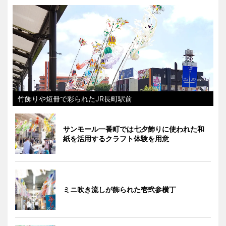
竹飾りや短冊で彩られたJR長町駅前
サンモール一番町では七夕飾りに使われた和
紙を活用するクラフト体験を用意
ミニ吹き流しが飾られた壱弐参横丁