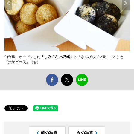
仙台駅にオープンした
「しみてん 木乃幡」
の「きんぴらゴマ天」（左）と
「大学ゴマ天」（右）
前の写真
次の写真