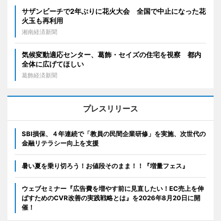
サザンビーチで2年ぶりに花火大会 全国で中止になった花
火玉も再利用
湘南経済新聞
気候変動適応センター、葛飾・セイズの住宅を視察 都内
全体に広げてほしい
葛飾経済新聞
プレスリリース
SBI損保、４年連続で「教員の民間企業研修」を実施、次世代の
金融リテラシー向上を支援
暑い夏を乗り切ろう！お値段そのまま！！『増量フェス』
ウェブセミナー『広告費を増やす前に見直したい！EC売上を伸
ばすためのCVR改善の実践戦略とは』を2026年8月20日に開
催！