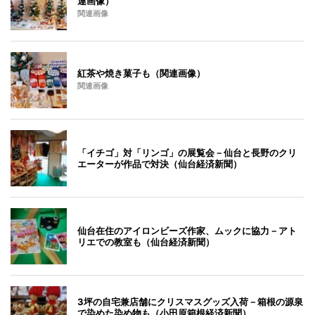
連画像）
関連画像
紅茶や焼き菓子も（関連画像）
関連画像
「イチゴ」対「リンゴ」の展覧会－仙台と長野のクリ
エーターが作品で対決（仙台経済新聞）
仙台在住のアイロンビーズ作家、ムックに協力－アト
リエでの教室も（仙台経済新聞）
3坪の自宅兼店舗にクリスマスグッズ入荷－箱根の源泉
で染めた染め物も（小田原箱根経済新聞）