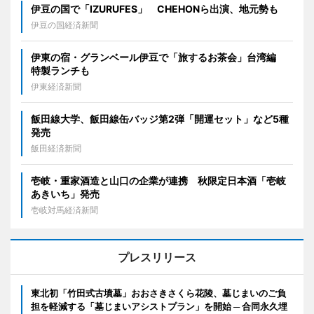
伊豆の国で「IZURUFES」 CHEHONら出演、地元勢も
伊豆の国経済新聞
伊東の宿・グランベール伊豆で「旅するお茶会」台湾編
特製ランチも
伊東経済新聞
飯田線大学、飯田線缶バッジ第2弾「開運セット」など5種
発売
飯田経済新聞
壱岐・重家酒造と山口の企業が連携 秋限定日本酒「壱岐
あきいち」発売
壱岐対馬経済新聞
プレスリリース
東北初「竹田式古墳墓」おおさきさくら花陵、墓じまいのご負
担を軽減する「墓じまいアシストプラン」を開始 ─ 合同永久埋