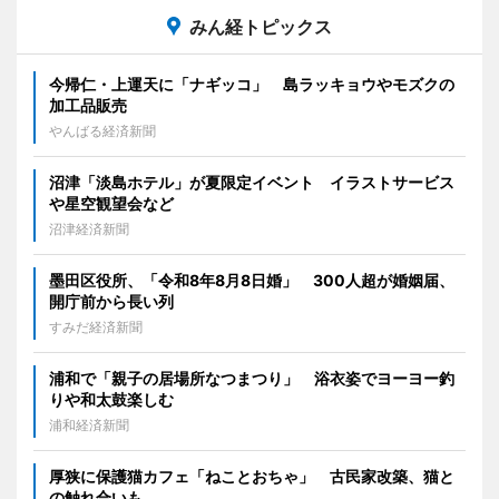
みん経トピックス
今帰仁・上運天に「ナギッコ」 島ラッキョウやモズクの
加工品販売
やんばる経済新聞
沼津「淡島ホテル」が夏限定イベント イラストサービス
や星空観望会など
沼津経済新聞
墨田区役所、「令和8年8月8日婚」 300人超が婚姻届、
開庁前から長い列
すみだ経済新聞
浦和で「親子の居場所なつまつり」 浴衣姿でヨーヨー釣
りや和太鼓楽しむ
浦和経済新聞
厚狭に保護猫カフェ「ねことおちゃ」 古民家改築、猫と
の触れ合いも