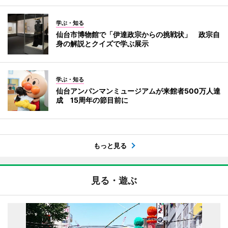
学ぶ・知る
仙台市博物館で「伊達政宗からの挑戦状」 政宗自
身の解説とクイズで学ぶ展示
学ぶ・知る
仙台アンパンマンミュージアムが来館者500万人達
成 15周年の節目前に
もっと見る
見る・遊ぶ