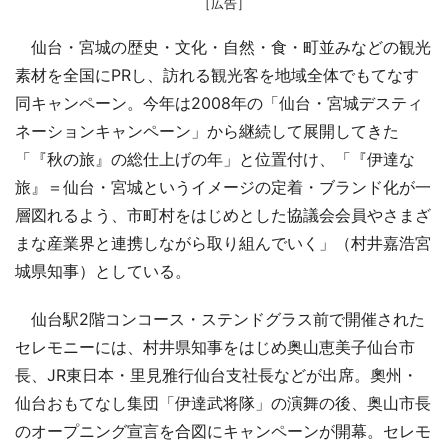
［広告］
仙台・宮城の歴史・文化・自然・食・町並みなどの観光
素材を全国にPRし、訪れる観光客を地域全体でもてなす
同キャンペーン。今年は2008年の「仙台・宮城デスティ
ネーションキャンペーン」から継続して展開してきた
「『秋の旅』の総仕上げの年」と位置付け、「『伊達な
旅』＝仙台・宮城というイメージの定着・ブランド化が一
層図れるよう、市町村をはじめとした協議会会員やさまざ
まな産業界と連携しながら取り組んでいく」（村井嘉浩宮
城県知事）としている。
仙台駅2階コンコース・ステンドグラス前で開催された
セレモニーには、村井県知事をはじめ奥山恵美子仙台市
長、JR東日本・里見雅行仙台支社長などが出席。奧州・
仙台おもてなし集団「伊達武将隊」の演舞の後、奥山市長
のオープニング宣言を合図にキャンペーンが開幕。セレモ