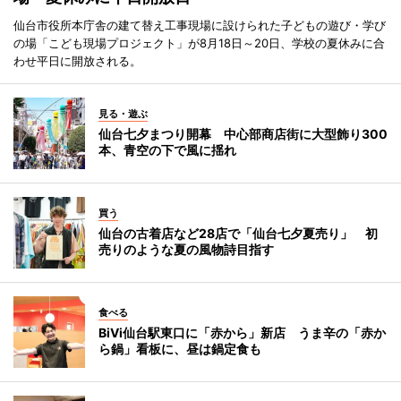
仙台市役所本庁舎の建て替え工事現場に設けられた子どもの遊び・学び
の場「こども現場プロジェクト」が8月18日～20日、学校の夏休みに合
わせ平日に開放される。
見る・遊ぶ
仙台七夕まつり開幕 中心部商店街に大型飾り300
本、青空の下で風に揺れ
買う
仙台の古着店など28店で「仙台七夕夏売り」 初
売りのような夏の風物詩目指す
食べる
BiVi仙台駅東口に「赤から」新店 うま辛の「赤か
ら鍋」看板に、昼は鍋定食も