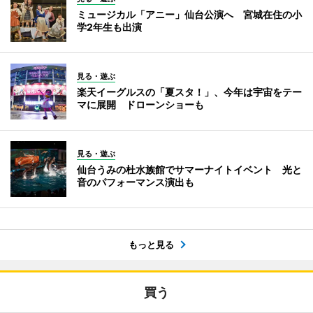
ミュージカル「アニー」仙台公演へ 宮城在住の小
学2年生も出演
見る・遊ぶ
楽天イーグルスの「夏スタ！」、今年は宇宙をテー
マに展開 ドローンショーも
見る・遊ぶ
仙台うみの杜水族館でサマーナイトイベント 光と
音のパフォーマンス演出も
もっと見る
買う