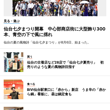
見る・遊ぶ
仙台七夕まつり開幕 中心部商店街に大型飾り300
本、青空の下で風に揺れ
仙台の夏の風物詩「仙台七夕まつり」が8月6日、始まった。
買う
仙台の古着店など28店で「仙台七夕夏売り」 初
売りのような夏の風物詩目指す
食べる
BiVi仙台駅東口に「赤から」新店 うま辛の「赤か
ら鍋」看板に、昼は鍋定食も