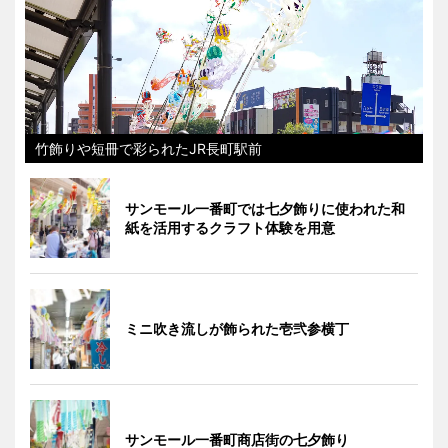
竹飾りや短冊で彩られたJR長町駅前
サンモール一番町では七夕飾りに使われた和
紙を活用するクラフト体験を用意
ミニ吹き流しが飾られた壱弐参横丁
サンモール一番町商店街の七夕飾り