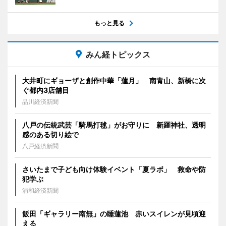
もっと見る
みん経トピックス
大井町にギョーザと創作中華「蓮月」 南青山、新橋に次
ぐ都内3店舗目
品川経済新聞
八戸の伝統武芸「騎馬打毬」がお守りに 新羅神社、透明
感のある切り絵で
八戸経済新聞
さいたまで子ども向け体験イベント「夏ラボ」 救命や防
犯学ぶ
浦和経済新聞
飯田「ギャラリー南無」の睡蓮池 赤いスイレンが見頃迎
える