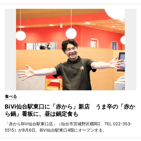
食べる
BiVi仙台駅東口に「赤から」新店 うま辛の「赤か
ら鍋」看板に、昼は鍋定食も
「赤からBiVi仙台駅東口店」（仙台市宮城野区榴岡2、TEL 022-353-
5515）が8月6日、BiVi仙台駅東口4階にオープンする。