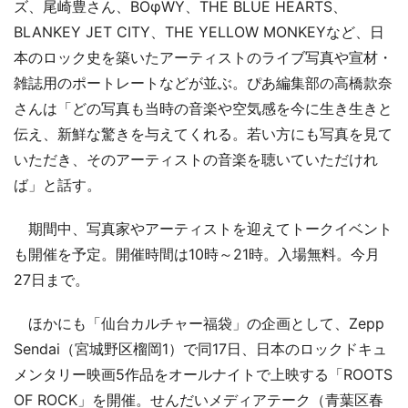
ズ、尾崎豊さん、BOφWY、THE BLUE HEARTS、
BLANKEY JET CITY、THE YELLOW MONKEYなど、日
本のロック史を築いたアーティストのライブ写真や宣材・
雑誌用のポートレートなどが並ぶ。ぴあ編集部の高橋款奈
さんは「どの写真も当時の音楽や空気感を今に生き生きと
伝え、新鮮な驚きを与えてくれる。若い方にも写真を見て
いただき、そのアーティストの音楽を聴いていただけれ
ば」と話す。
期間中、写真家やアーティストを迎えてトークイベント
も開催を予定。開催時間は10時～21時。入場無料。今月
27日まで。
ほかにも「仙台カルチャー福袋」の企画として、Zepp
Sendai（宮城野区榴岡1）で同17日、日本のロックドキュ
メンタリー映画5作品をオールナイトで上映する「ROOTS
OF ROCK」を開催。せんだいメディアテーク（青葉区春