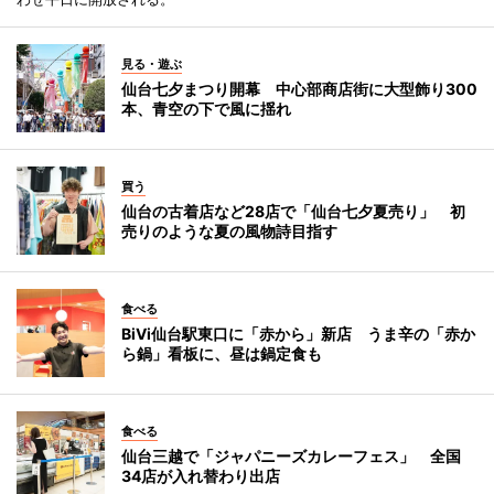
見る・遊ぶ
仙台七夕まつり開幕 中心部商店街に大型飾り300
本、青空の下で風に揺れ
買う
仙台の古着店など28店で「仙台七夕夏売り」 初
売りのような夏の風物詩目指す
食べる
BiVi仙台駅東口に「赤から」新店 うま辛の「赤か
ら鍋」看板に、昼は鍋定食も
食べる
仙台三越で「ジャパニーズカレーフェス」 全国
34店が入れ替わり出店