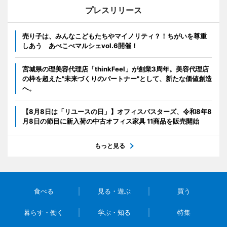
プレスリリース
売り子は、みんなこどもたちやマイノリティ？！ちがいを尊重
しあう あべこべマルシェvol.6開催！
宮城県の理美容代理店「thinkFeel」が創業3周年。美容代理店
の枠を超えた"未来づくりのパートナー"として、新たな価値創造
へ。
【8月8日は「リユースの日」】オフィスバスターズ、令和8年8
月8日の節目に新入荷の中古オフィス家具 11商品を販売開始
もっと見る
食べる
見る・遊ぶ
買う
暮らす・働く
学ぶ・知る
特集