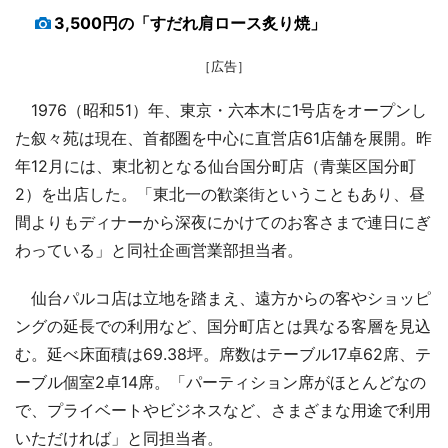
3,500円の「すだれ肩ロース炙り焼」
［広告］
1976（昭和51）年、東京・六本木に1号店をオープンし
た叙々苑は現在、首都圏を中心に直営店61店舗を展開。昨
年12月には、東北初となる仙台国分町店（青葉区国分町
2）を出店した。「東北一の歓楽街ということもあり、昼
間よりもディナーから深夜にかけてのお客さまで連日にぎ
わっている」と同社企画営業部担当者。
仙台パルコ店は立地を踏まえ、遠方からの客やショッピ
ングの延長での利用など、国分町店とは異なる客層を見込
む。延べ床面積は69.38坪。席数はテーブル17卓62席、テ
ーブル個室2卓14席。「パーティション席がほとんどなの
で、プライベートやビジネスなど、さまざまな用途で利用
いただければ」と同担当者。