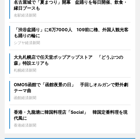
名古屋城で「夏まつり」開幕 盆踊りを毎日開催、飲食・
縁日ブースも
名駅経済新聞
「渋谷盆踊り」に6万7000人 109前に櫓、外国人観光客
も踊りの輪に
シブヤ経済新聞
大丸札幌店で任天堂ポップアップストア 「どうぶつの
森」特設エリアも
札幌経済新聞
OMO5函館で「函館夜景の日」 手回しオルガンで野外劇
テーマ曲
函館経済新聞
香港・九龍塘に韓国料理店「Social」 韓国定番料理を現
代風に
香港経済新聞