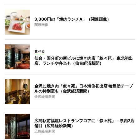
3,300円の「焼肉ランチA」（関連画像）
関連画像
食べる
仙台・国分町の新ビルに焼き肉店「叙々苑」 東北初出
店、ランチや弁当も（仙台経済新聞）
金沢に焼き肉「叙々苑」日本海側初出店 輪島塗テーブ
ルの特別室も（金沢経済新聞）
金沢経済新聞
広島駅前福屋レストランフロアに「叙々苑」－県内2店
舗目（広島経済新聞）
広島経済新聞