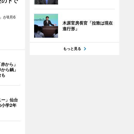
空の下で
」が8月6
木原官房長官「拉致は現在
進行形」
もっと見る
「赤から」
赤から鍋」
食も
ニー」仙台
の小学2年