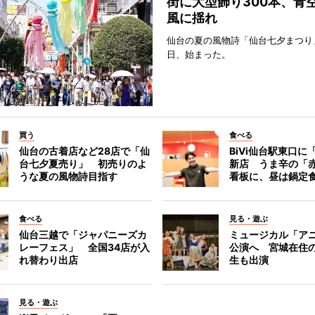
街に大型飾り300本、青
風に揺れ
仙台の夏の風物詩「仙台七夕まつり
日、始まった。
買う
食べる
仙台の古着店など28店で「仙
BiVi仙台駅東口に
台七夕夏売り」 初売りのよ
新店 うま辛の「
うな夏の風物詩目指す
看板に、昼は鍋定
食べる
見る・遊ぶ
仙台三越で「ジャパニーズカ
ミュージカル「ア
レーフェス」 全国34店が入
公演へ 宮城在住
れ替わり出店
生も出演
見る・遊ぶ