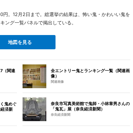
00円。12月2日まで。総選挙の結果は、怖い鬼・かわいい鬼を
ンキング一覧パネルで掲出している。
地図を見る
ニ7（関連
全エントリー鬼とランキング一覧（関連画
像）
関連画像
奈良市写真美術館で鬼師・小林章男さんの
く鬼めぐ
「鬼瓦」展（奈良経済新聞）
台経済新
奈良経済新聞