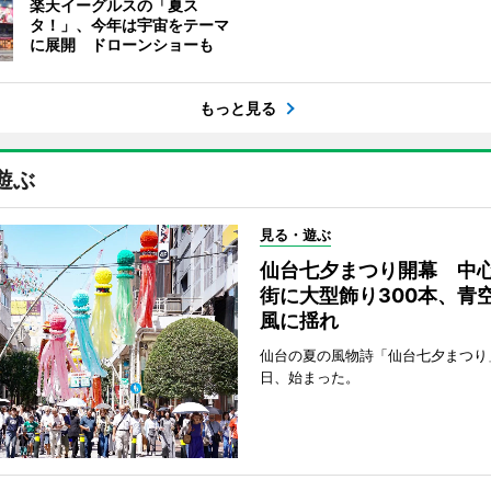
楽天イーグルスの「夏ス
タ！」、今年は宇宙をテーマ
に展開 ドローンショーも
もっと見る
遊ぶ
見る・遊ぶ
仙台七夕まつり開幕 中
街に大型飾り300本、青
風に揺れ
仙台の夏の風物詩「仙台七夕まつり
日、始まった。