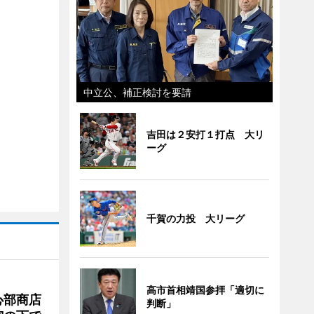
中立公、補正検討を要請
吉田は２安打１打点 大リ
ーグ
千賀の力投 大リーグ
高市首相靖国参拝「適切に
心部商店
判断」