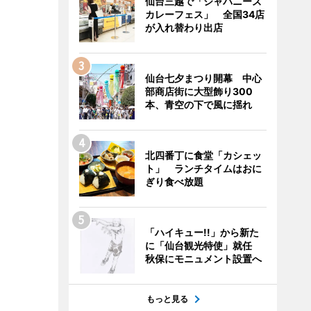
仙台三越で「ジャパニーズ
カレーフェス」 全国34店
が入れ替わり出店
仙台七夕まつり開幕 中心
部商店街に大型飾り300
本、青空の下で風に揺れ
北四番丁に食堂「カシェッ
ト」 ランチタイムはおに
ぎり食べ放題
「ハイキュー!!」から新た
に「仙台観光特使」就任
秋保にモニュメント設置へ
もっと見る