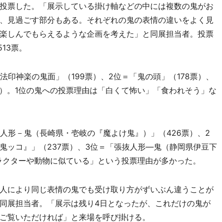
投票した。「展示している掛け軸などの中には複数の鬼がお
、見過ごす部分もある。それぞれの鬼の表情の違いをよく見
楽しんでもらえるような企画を考えた」と同展担当者。投票
13票。
印神楽の鬼面」（199票）、2位＝「鬼の頭」（178票）、
票）。1位の鬼への投票理由は「白くて怖い」「食われそう」な
人形－鬼（長崎県・壱岐の『魔よけ鬼』）」（426票）、2
鬼ッコ』」（237票）、3位＝「張抜人形―鬼（静岡県伊豆下
ャラクターや動物に似ている」という投票理由が多かった。
人により同じ表情の鬼でも受け取り方がずいぶん違うことが
同展担当者。「展示は残り4日となったが、これだけの鬼が
ご覧いただければ」と来場を呼び掛ける。