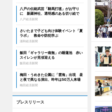
八戸の伝統武芸「騎馬打毬」がお守り
に 新羅神社、透明感のある切り絵で
八戸経済新聞
さいたまで子ども向け体験イベント「夏
ラボ」 救命や防犯学ぶ
浦和経済新聞
飯田「ギャラリー南無」の睡蓮池 赤い
スイレンが見頃迎える
飯田経済新聞
梅田・うめきた公園に「雲海」出現 昼
と夜で異なる演出、昨年は50万人来場
梅田経済新聞
プレスリリース