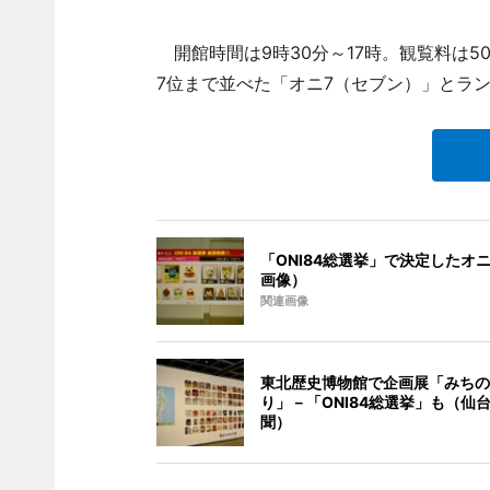
開館時間は9時30分～17時。観覧料は5
7位まで並べた「オニ7（セブン）」とラ
「ONI84総選挙」で決定したオ
画像）
関連画像
東北歴史博物館で企画展「みちの
り」－「ONI84総選挙」も（仙
聞）