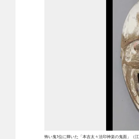
怖い鬼1位に輝いた「本吉太々法印神楽の鬼面」（